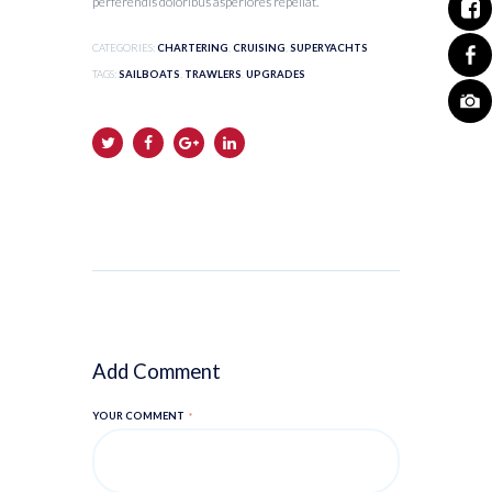
perferendis doloribus asperiores repellat.
CATEGORIES:
CHARTERING
,
CRUISING
,
SUPERYACHTS
TAGS:
SAILBOATS
,
TRAWLERS
,
UPGRADES
Add Comment
YOUR COMMENT