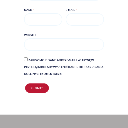
NAME
E-MAIL
WEBSITE
ZAPISZ MOJE DANE, ADRES E-MAIL I WITRYNĘ W
PRZEGLĄDARCE ABY WYPEŁNIĆ DANE PODCZAS PISANIA
KOLEJNYCH KOMENTARZY.