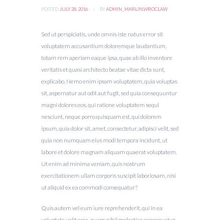
POSTED
JULY 28, 2016
BY
ADMIN_MARLIN.WROCLAW
Sed ut perspiciatis, unde omnis iste natus error sit
voluptatem accusantium doloremque laudantium,
totam rem aperiam eaque ipsa, quae ab illo inventore
veritatis et quasi architecto beatae vitae dicta sunt,
explicabo. Nemo enim ipsam voluptatem, quia voluptas
sit, aspernatur aut odit aut fugit, sed quia consequuntur
magni dolores eos, qui ratione voluptatem sequi
nesciunt, neque porro quisquam est, qui dolorem
ipsum, quia dolor sit, amet, consectetur, adipisci velit, sed
quia non numquam eius modi tempora incidunt, ut
labore et dolore magnam aliquam quaerat voluptatem.
Ut enim ad minima veniam, quis nostrum
exercitationem ullam corporis suscipit laboriosam, nisi
ut aliquid ex ea commodi consequatur?
Quis autem vel eum iure reprehenderit, qui in ea
voluptate velit esse, quam nihil molestiae consequatur,