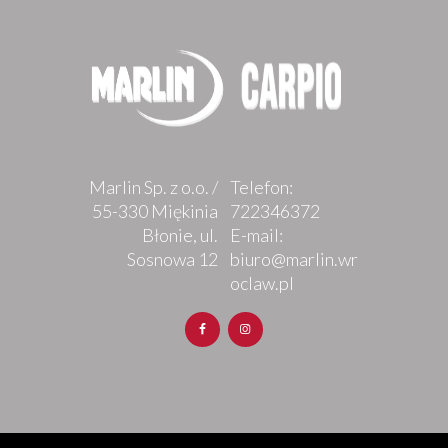
Marlin Sp. z o.o. /
Telefon:
55-330 Miękinia
722346372
Błonie, ul.
E-mail:
Sosnowa 12
biuro@marlin.wr
oclaw.pl