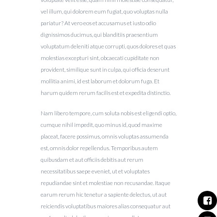
vel illum, qui dolorem eum fugiat, quo voluptas nulla
pariatur? At vero eos et accusamus et iusto odio
dignissimos ducimus, qui blanditiis praesentium
voluptatum deleniti atque corrupti, quos dolores et quas
molestias excepturi sint, obcaecati cupiditate non
provident, similique sunt in culpa, qui officia deserunt
mollitia animi, id est laborum et dolorum fuga. Et
harum quidem rerum facilis est et expedita distinctio.
Nam libero tempore, cum soluta nobis est eligendi optio,
cumque nihil impedit, quo minus id, quod maxime
placeat, facere possimus, omnis voluptas assumenda
est, omnis dolor repellendus. Temporibus autem
quibusdam et aut officiis debitis aut rerum
necessitatibus saepe eveniet, ut et voluptates
repudiandae sint et molestiae non recusandae. Itaque
earum rerum hic tenetur a sapiente delectus, ut aut
reiciendis voluptatibus maiores alias consequatur aut