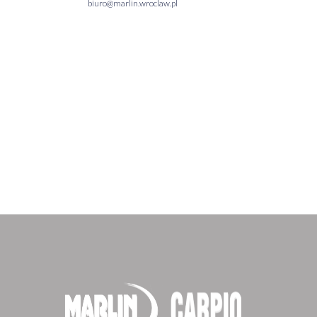
biuro@marlin.wroclaw.pl