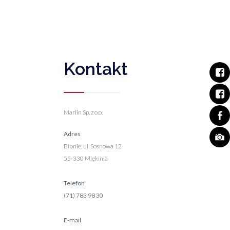
Kontakt
Marlin Sp. z o.o.
Adres
Błonie, ul. Sosnowa 12
55-330 Miękinia
Telefon
(71) 783 98 30
E-mail