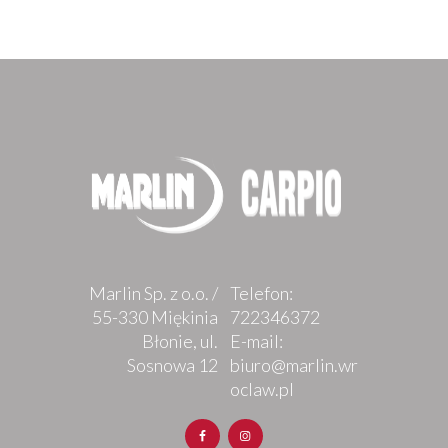
Marlin Sp. z o.o. /
Telefon:
55-330 Miękinia
722346372
Błonie, ul.
E-mail:
Sosnowa 12
biuro@marlin.wr
oclaw.pl