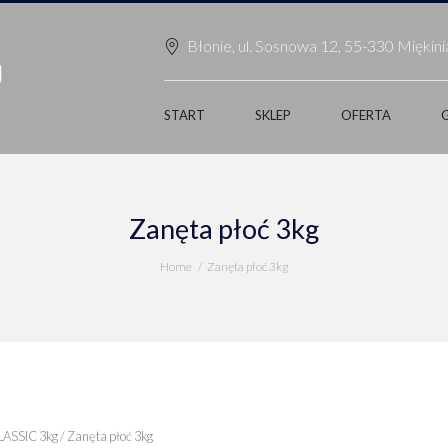
Błonie, ul. Sosnowa 12, 55-330 Miękini
START
SKLEP
OFERTA
Zanęta płoć 3kg
Home
Zanęta płoć 3kg
LASSIC 3kg
/ Zanęta płoć 3kg