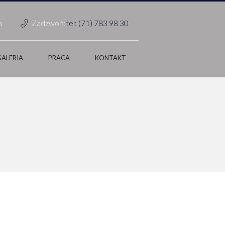
a
Zadzwoń:
tel: (71) 783 98 30
GALERIA
PRACA
KONTAKT