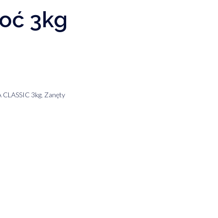
łoć 3kg
A CLASSIC 3kg
,
Zanęty