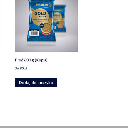
Płoć 600 g (Kopia)
36.90
zł
Dodaj do koszyka