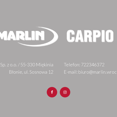
Sp. z o.o. / 55-330 Miękinia
Telefon:
722346372
Błonie, ul. Sosnowa 12
E-mail: biuro@marlin.wroc