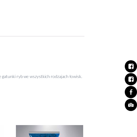
gatunki ryb we wszystkich rodzajach łowisk.