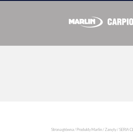
Strona główna
/
Produkty Marlin
/
Zanęty
/
SERIA C