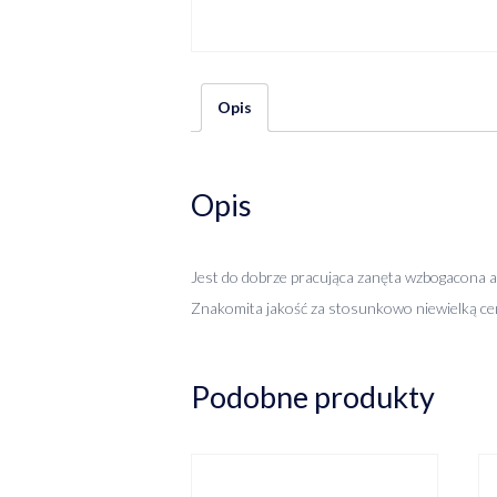
Opis
Opis
Jest do dobrze pracująca zanęta wzbogacona 
Znakomita jakość za stosunkowo niewielką ce
Podobne produkty