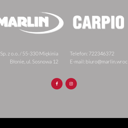
Sp. z o.o. / 55-330 Miękinia
Telefon:
722346372
Błonie, ul. Sosnowa 12
E-mail: biuro@marlin.wroc