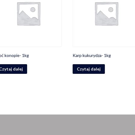
oć konopie- 1kg
Karp kukurydza- 1kg
Czytaj dalej
Czytaj dalej