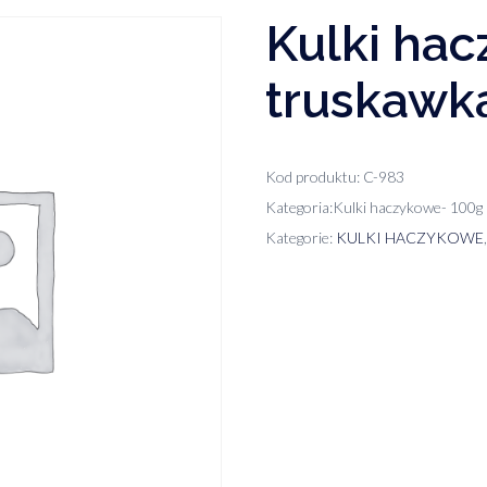
Kulki ha
truskawk
Kod produktu: C-983
Kategoria:Kulki haczykowe- 100g
Kategorie:
KULKI HACZYKOWE