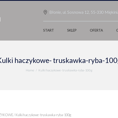
Błonie, ul. Sosnowa 12, 55-330 Miękini
START
SKLEP
OFERTA
Kulki haczykowe- truskawka-ryba-100
Home
Kulki haczykowe- truskawka-ryba-100g
CZYKOWE
/ Kulki haczykowe- truskawka-ryba-100g