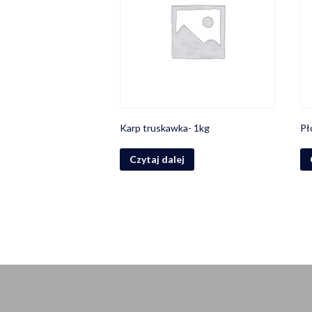
Karp truskawka- 1kg
Pł
Czytaj dalej