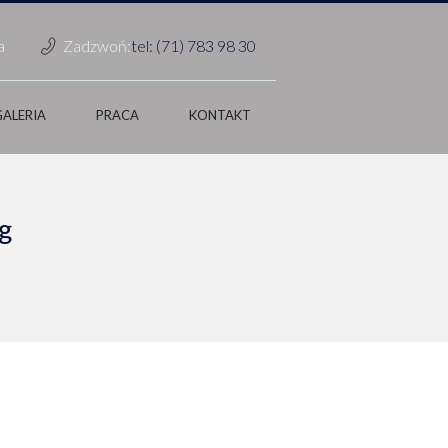
a
Zadzwoń:
tel: (71) 783 98 30
GALERIA
PRACA
KONTAKT
g