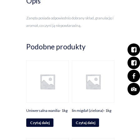
Opis
Zanęta posiada odpowiednio dobrany skład, granulację i
aromat, co czyni ją niepowtarzalną.
Podobne produkty
Uniwersalna wanilia- 1kg
lin migdał (zielona)- 1kg
Czytaj dalej
Czytaj dalej