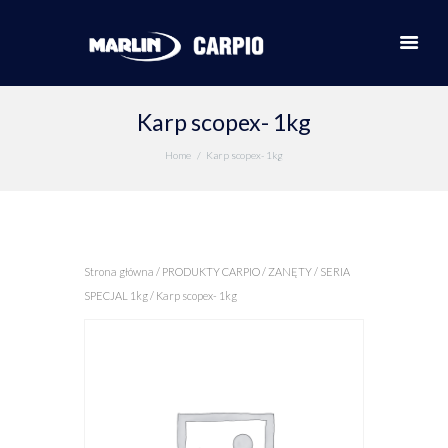
Karp scopex- 1kg
Home
Karp scopex- 1kg
Strona główna
/
PRODUKTY CARPIO
/
ZANĘTY
/
SERIA
SPECJAL 1kg
/ Karp scopex- 1kg