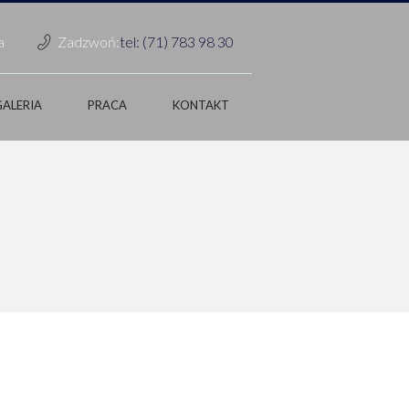
a
Zadzwoń:
tel: (71) 783 98 30
GALERIA
PRACA
KONTAKT