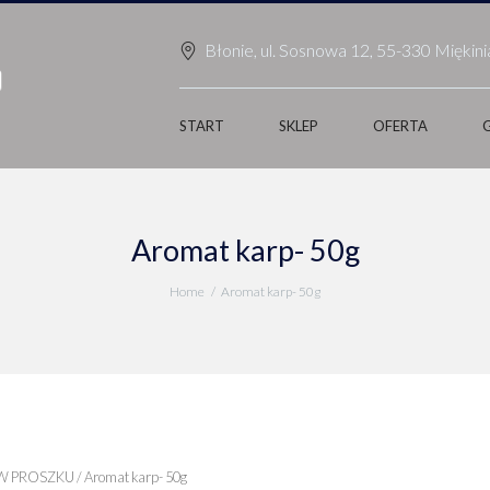
Błonie, ul. Sosnowa 12, 55-330 Miękini
START
SKLEP
OFERTA
Aromat karp- 50g
Home
Aromat karp- 50g
W PROSZKU
/ Aromat karp- 50g