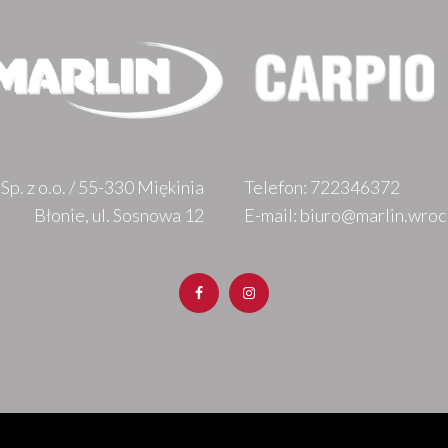
Sp. z o.o. / 55-330 Miękinia
Telefon:
722346372
Błonie, ul. Sosnowa 12
E-mail: biuro@marlin.wroc