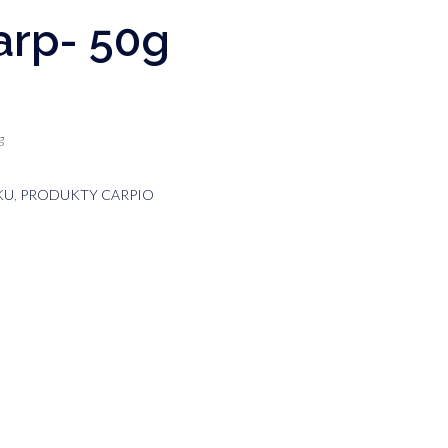
arp- 50g
g
KU
,
PRODUKTY CARPIO